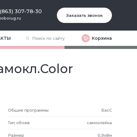
 (863) 307-78-30
Заказать звонок
oboiug.ru
АКТЫ
Корзина
амокл.Color
Общие программы
БасС
Тип обоев
самоклейка
Размер
0,9x8м