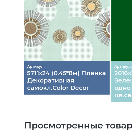
Артикул:
Артикул:
5711х24 (0.45*8м) Пленка
2016х
Декоративная
Зеле
самокл.Color Decor
одно
цв.са
Просмотренные това