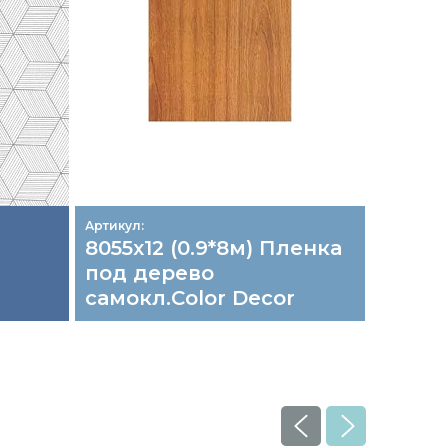
Артикул:
Артикул:
8055х12 (0.9*8м) Пленка
8005х
под дерево
под д
самокл.Color Decor
самок