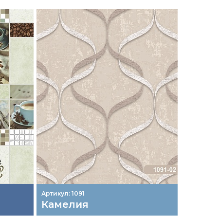
Артикул: 1091
Артикул:
Камелия
1003х2
Плен