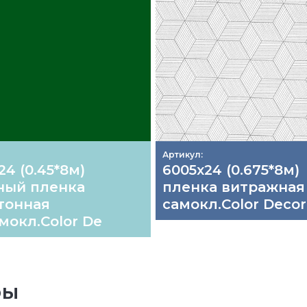
Артикул:
24 (0.45*8м)
6005х24 (0.675*8м)
ный пленка
пленка витражная
тонная
самокл.Color Decor
мокл.Color De
ры