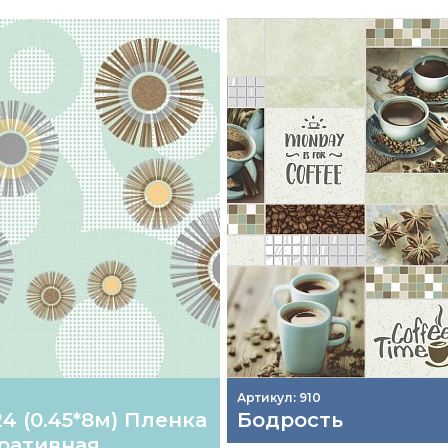
Артикул: 910
24 (0.45*8м) Пленка
Бодрость
ративная