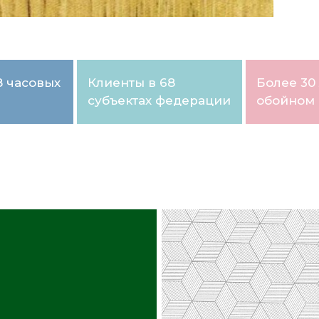
8 часовых
Клиенты в 68
Более 30 
субъектах федерации
обойном