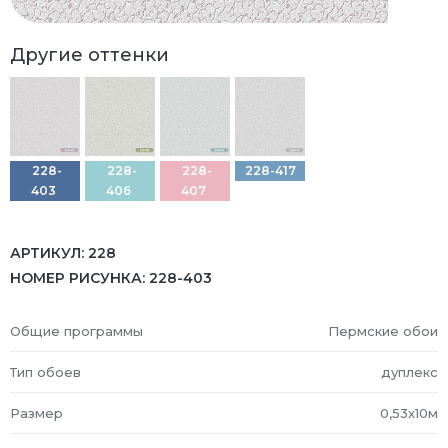
Другие оттенки
228-
228-
228-
228-417
403
406
407
АРТИКУЛ:
228
НОМЕР РИСУНКА:
228-403
Общие программы
Пермские обои
Тип обоев
дуплекс
Размер
0,53x10м