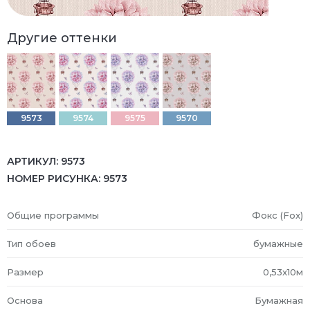
Другие оттенки
9573
9574
9575
9570
АРТИКУЛ:
9573
НОМЕР РИСУНКА:
9573
Общие программы
Фокс (Fox)
Тип обоев
бумажные
Размер
0,53x10м
Основа
Бумажная