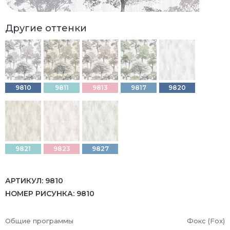
Другие оттенки
9810
9811
9813
9817
9820
9821
9823
9827
АРТИКУЛ:
9810
НОМЕР РИСУНКА:
9810
Общие программы
Фокс (Fox)