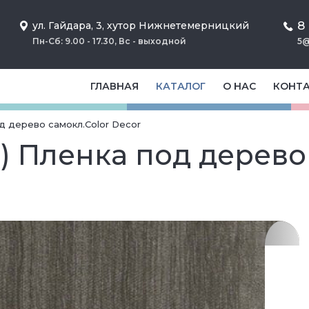
8
ул. Гайдара, 3, хутор Нижнетемерницкий
Пн-Сб: 9.00 - 17.30, Вс - выходной
5@
ГЛАВНАЯ
КАТАЛОГ
О НАС
КОНТ
од дерево самокл.Color Decor
м) Пленка под дерево