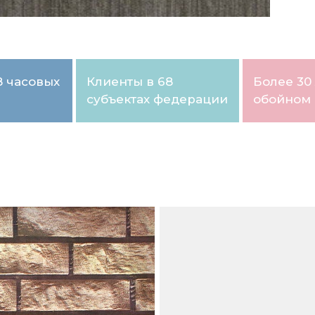
8 часовых
Клиенты в 68
Более 30 
субъектах федерации
обойном