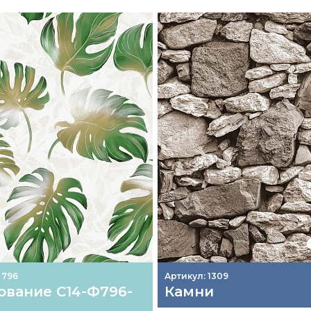
 796
Артикул: 1309
ование С14-Ф796-
Камни