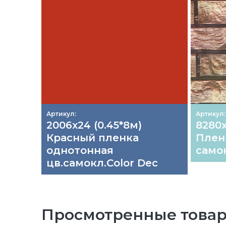
Артикул:
Артикул:
2006х24 (0.45*8м)
8280х
Красный пленка
Плен
однотонная
самок
цв.самокл.Color Dec
Просмотренные това