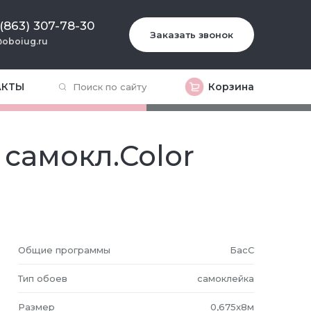
 (863) 307-78-30
Заказать звонок
oboiug.ru
АКТЫ
Корзина
 самокл.Color
Общие программы
БасС
Тип обоев
самоклейка
Размер
0,675x8м