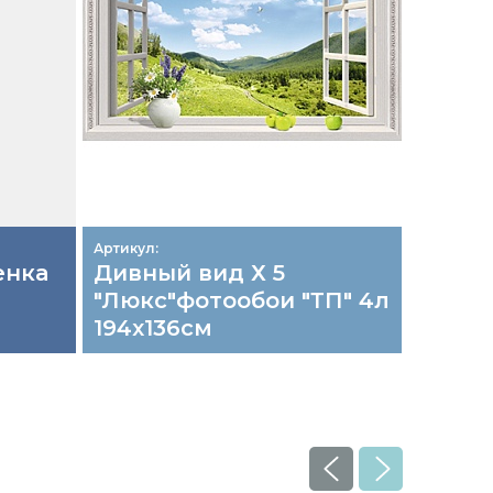
Артикул:
Артикул: 
енка
Дивный вид Х 5
М121х2
й
"Люкс"фотообои "ТП" 4л
Пленк
194х136см
самок