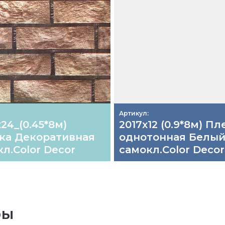
Артикул:
24_(0.45*8м)
2017х12 (0.9*8м) Пл
ка Декоративная
однотонная Белы
л.Color Decor
самокл.Color Decor
ры