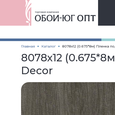
Главная
Каталог
8078х12 (0.675*8м) Пленка п
8078х12 (0.675*8
Decor