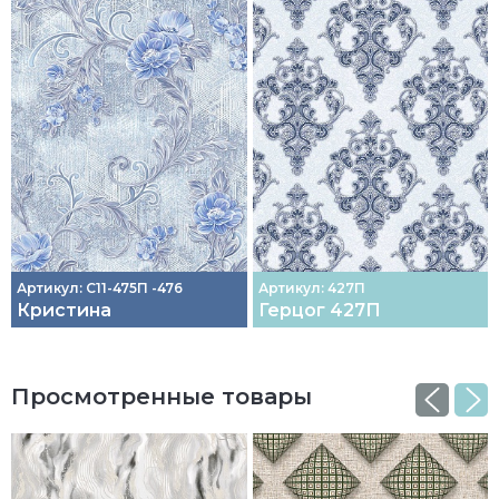
Артикул: С11-475П -476
Артикул: 427П
Кристина
Герцог 427П
Просмотренные товары