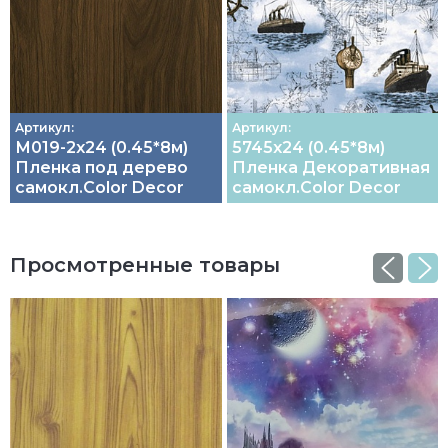
Артикул:
Артикул:
М019-2х24 (0.45*8м)
5745х24 (0.45*8м)
Пленка под дерево
Пленка Декоративная
самокл.Color Decor
самокл.Color Decor
Просмотренные товары