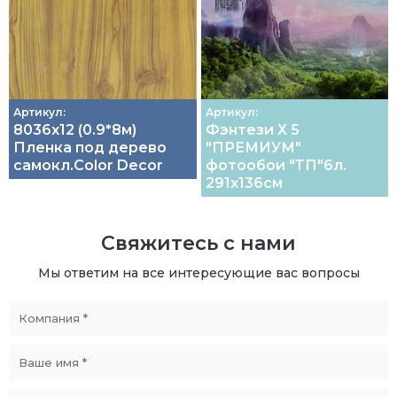
Артикул:
Артикул:
8036х12 (0.9*8м)
Фэнтези Х 5
Пленка под дерево
"ПРЕМИУМ"
самокл.Color Decor
фотообои "ТП"6л.
291х136см
Свяжитесь с нами
Мы ответим на все интересующие вас вопросы