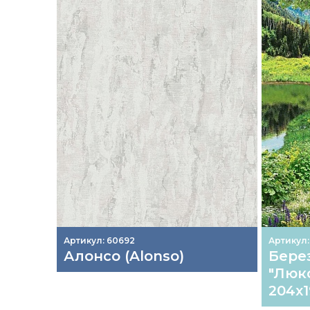
Артикул: 60692
Артикул:
Алонсо (Alonso)
Бере
"Люк
204х