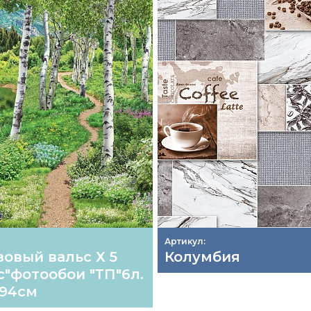
Артикул:
зовый вальс Х 5
Колумбия
с"фотообои "ТП"6л.
194см