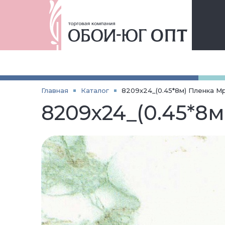
Главная
Каталог
8209х24_(0.45*8м) Пленка М
8209х24_(0.45*8