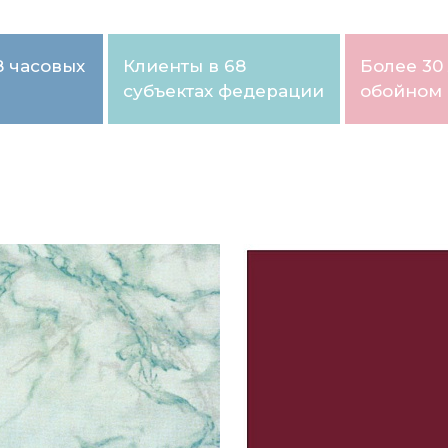
8 часовых
Клиенты в 68
Более 30 
субъектах федерации
обойном