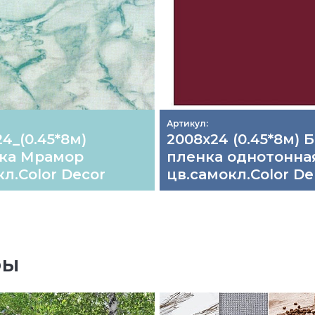
Артикул:
24_(0.45*8м)
2008х24 (0.45*8м) 
ка Мрамор
пленка однотонна
л.Color Decor
цв.самокл.Color De
ры