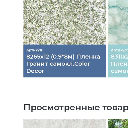
Артикул:
Артикул:
8265х12 (0.9*8м) Пленка
8311х
Гранит самокл.Color
Плен
Decor
самок
Просмотренные това