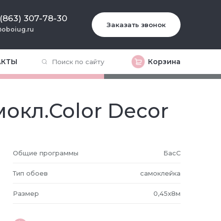
 (863) 307-78-30
Заказать звонок
oboiug.ru
АКТЫ
Корзина
окл.Color Decor
Общие программы
БасС
Тип обоев
самоклейка
Размер
0,45x8м