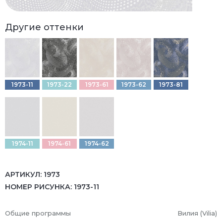
Другие оттенки
1973-11
1973-22
1973-61
1973-62
1973-81
1974-11
1974-61
1974-62
АРТИКУЛ:
1973
НОМЕР РИСУНКА:
1973-11
Общие программы
Вилия (Vilia)