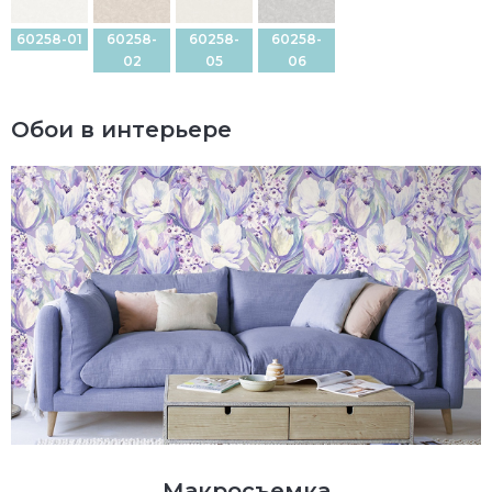
60258-01
60258-
60258-
60258-
02
05
06
Обои в интерьере
Макросъемка