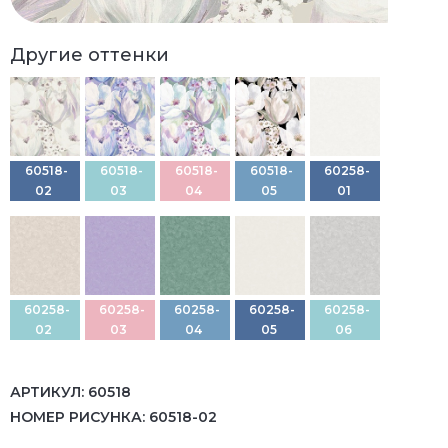
Другие оттенки
60518-
60518-
60518-
60518-
60258-
02
03
04
05
01
60258-
60258-
60258-
60258-
60258-
02
03
04
05
06
АРТИКУЛ:
60518
НОМЕР РИСУНКА:
60518-02