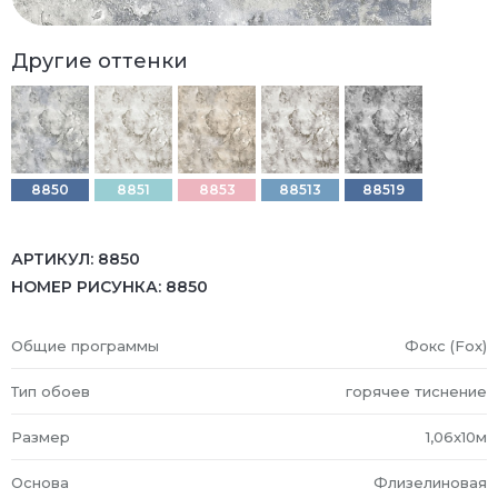
Другие оттенки
8850
8851
8853
88513
88519
АРТИКУЛ:
8850
НОМЕР РИСУНКА:
8850
Общие программы
Фокс (Fox)
Тип обоев
горячее тиснение
Размер
1,06x10м
Основа
Флизелиновая