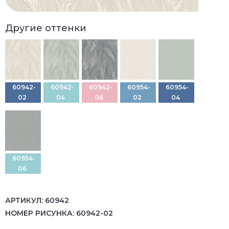
Другие оттенки
60942-
60942-
60942-
60954-
60954-
02
04
06
02
04
60954-
06
АРТИКУЛ:
60942
НОМЕР РИСУНКА:
60942-02