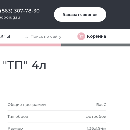
 (863) 307-78-30
Заказать звонок
oboiug.ru
АКТЫ
Корзина
"ТП" 4л
Общие программы
БасС
Тип обоев
фотообои
Размер
1,36x1,94м