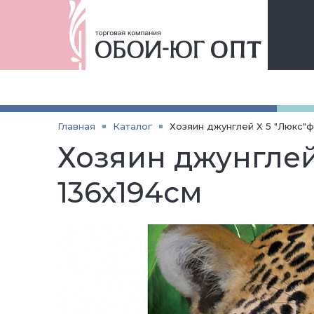
Главная
Каталог
Хозяин джунглей Х 5 "Люкс"ф
Хозяин джунглей
136х194см