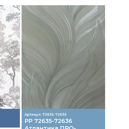
Артикул: 72635-72636
Артикул:
РР 72635-72636
Силь
Атлантика ПРО-