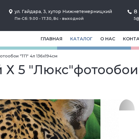
8
ул. Гайдара, 3, хутор Нижнетемерницкий
Пн-Сб: 9.00 - 17.30, Вс - выходной
5@
ГЛАВНАЯ
КАТАЛОГ
О НАС
КОНТ
отообои "ТП" 4л 136х194см
 Х 5 "Люкс"фотообои 