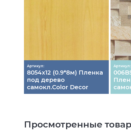
Артикул:
Артикул
8054х12 (0.9*8м) Пленка
006BS
под дерево
Плен
самокл.Color Decor
самок
Просмотренные това