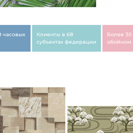
8 часовых
Клиенты в 68
Более 30 
субъектах федерации
обойном