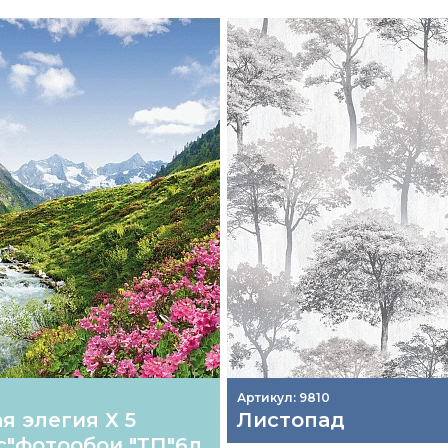
Артикул: 9810
я элегия Х 5
Листопад
с"фотообои "ТП"6л.