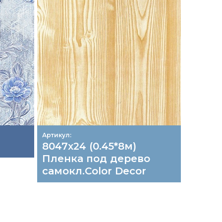
Артикул:
Артикул:
8047х24 (0.45*8м)
5684-1
Пленка под дерево
Пленк
самокл.Color Decor
самок