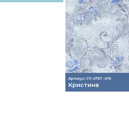
Артикул: С11-475П -476
Кристина