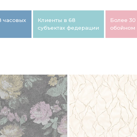
8 часовых
Клиенты в 68
Более 30 
субъектах федерации
обойном