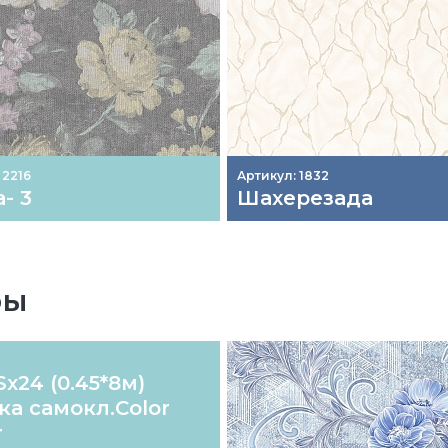
 2216
Артикул: 1832
- 3
Шахерезада
ры
х24 (0.45*8м)
ка самокл.Color
r