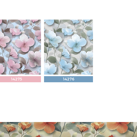
14275
14276