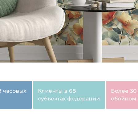
8 часовых
Клиенты в 68
Более 30 
субъектах федерации
обойном