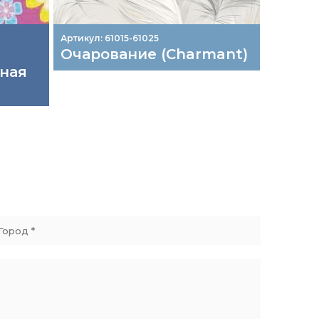
Артикул: 61015-61025
Артикул:
Очарование (Charmant)
Умиро
ная
"Люкс
л. 29