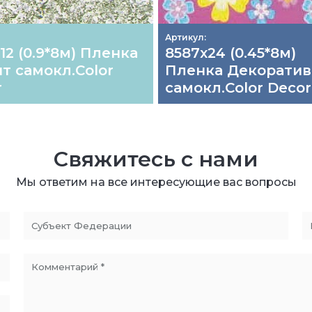
Артикул:
12 (0.9*8м) Пленка
8587х24 (0.45*8м)
т самокл.Color
Пленка Декоратив
r
самокл.Color Decor
Свяжитесь с нами
Мы ответим на все интересующие вас вопросы