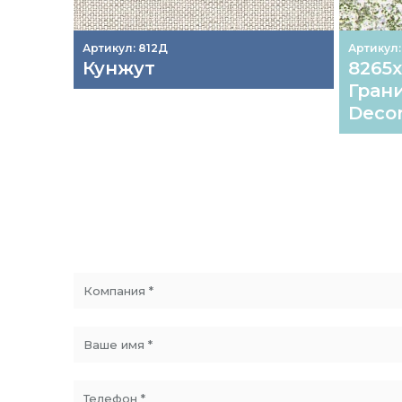
Артикул: 812Д
Артикул:
Кунжут
8265х
Грани
Deco