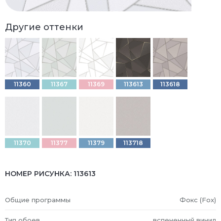
Другие оттенки
11360
11367
11369
113613
113618
11370
11377
11379
113718
НОМЕР РИСУНКА:
113613
Общие программы
Фокс (Fox)
Тип обоев
вспененный винил