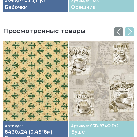
Артикул: 6-919Д Гр2
Артикул: 1045
Бабочки
Орешник
Просмотренные товары
Артикул:
Артикул: С3В-834Ф Гр2
8430х24 (0.45*8м)
Буше