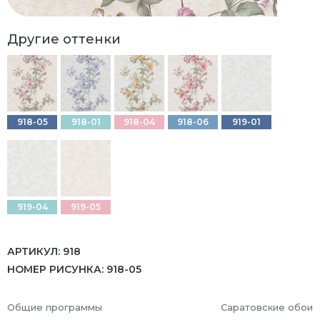
Другие оттенки
918-05
918-01
918-04
918-06
919-01
919-04
919-05
АРТИКУЛ:
918
НОМЕР РИСУНКА:
918-05
Общие программы
Саратовские обои