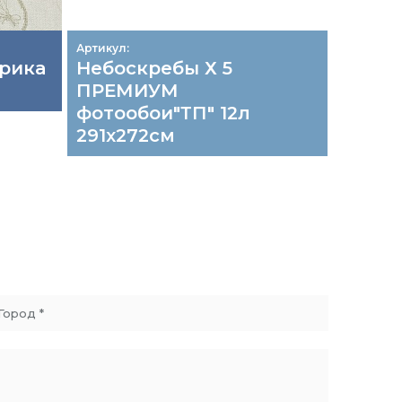
Артикул:
Артикул:
прика
Небоскребы Х 5
8001х2
ПРЕМИУМ
Пленк
фотообои"ТП" 12л
самок
291х272см