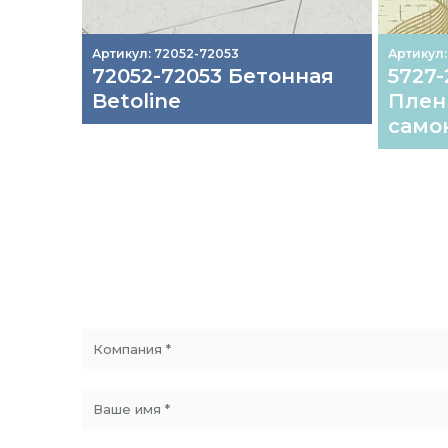
Артикул: 72052-72053
Артикул:
72052-72053 Бетонная
5727-
Betoline
Плен
самок