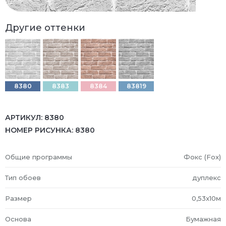
Другие оттенки
8380
8383
8384
83819
АРТИКУЛ:
8380
НОМЕР РИСУНКА:
8380
Общие программы
Фокс (Fox)
Тип обоев
дуплекс
Размер
0,53x10м
Основа
Бумажная