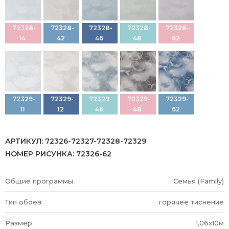
72328-
72328-
72328-
72328-
72328-
14
42
46
48
62
72329-
72329-
72329-
72329-
72329-
11
12
46
48
62
АРТИКУЛ:
72326-72327-72328-72329
НОМЕР РИСУНКА:
72326-62
Общие программы
Семья (Family)
Тип обоев
горячее тиснение
Размер
1,06x10м