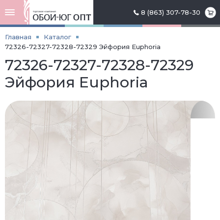
8 (863) 307-78-30
Главная
Каталог
72326-72327-72328-72329 Эйфория Euphoria
72326-72327-72328-72329
Эйфория Euphoria