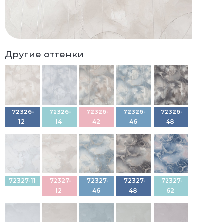
Другие оттенки
72326-
72326-
72326-
72326-
72326-
12
14
42
46
48
72327-11
72327-
72327-
72327-
72327-
12
46
48
62